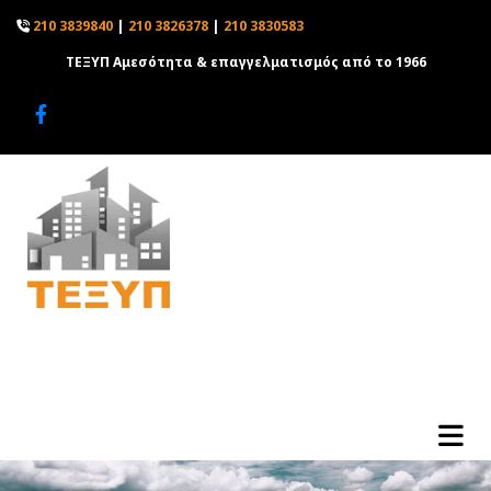
210 3839840
|
210 3826378
|
210 3830583

ΤΕΞΥΠ Αμεσότητα & επαγγελματισμός από το 1966