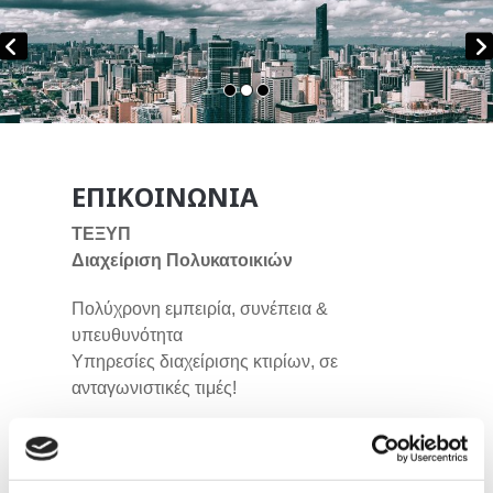
ΕΠΙΚΟΙΝΩΝΙΑ
ΤΕΞΥΠ
Διαχείριση Πολυκατοικιών
Πολύχρονη εμπειρία, συνέπεια &
υπευθυνότητα
Υπηρεσίες διαχείρισης κτιρίων, σε
ανταγωνιστικές τιμές!
Πανεπιστημίου 56, Αθήνα, Τ.Κ. 106 78
Τηλ.:
210 3839840
,
210 3826378
,
210