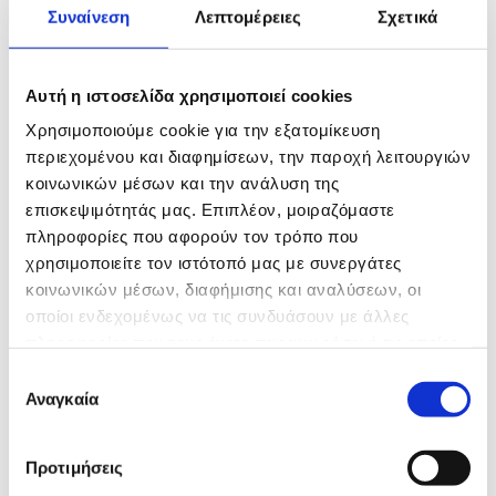
Συναίνεση
Λεπτομέρειες
Σχετικά
3830583
Fax:
210 3839840
Αυτή η ιστοσελίδα χρησιμοποιεί cookies
Email:
texip@otenet.gr
Χρησιμοποιούμε cookie για την εξατομίκευση
περιεχομένου και διαφημίσεων, την παροχή λειτουργιών
Όνοματεπώνυμο
κοινωνικών μέσων και την ανάλυση της
επισκεψιμότητάς μας. Επιπλέον, μοιραζόμαστε
πληροφορίες που αφορούν τον τρόπο που
Email
χρησιμοποιείτε τον ιστότοπό μας με συνεργάτες
κοινωνικών μέσων, διαφήμισης και αναλύσεων, οι
οποίοι ενδεχομένως να τις συνδυάσουν με άλλες
Θέμα
πληροφορίες που τους έχετε παραχωρήσει ή τις οποίες
έχουν συλλέξει σε σχέση με την από μέρους σας χρήση
Επιλογή
των υπηρεσιών τους.
Αναγκαία
συγκατάθεσης
Το μήνυμά σας
Προτιμήσεις